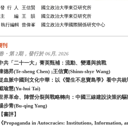
發行
人
王信賢
國立政治大學東亞研究所
主
編
王
韻
國立政治大學東亞研究所
執行編
輯
曾偉峯
國立政治大學國際關係研究中心
期刊
9卷・第 2期，發行於 06月, 2026
中共「二十一大」菁英甄補：流動、變遷與挑戰
陳德昇(Te-sheng Chen) ;王信實(Shinn-shyr Wang)
從血脈中國到文化中華：以《聲生不息寶島季》看中共統
戴瑜慧(Yu-hui Tai)
世界革命、陣營分裂與戰略轉向：中國三線建設決策的驅動結構
楊步青(Bu-qing Yang)
【書評】
《Propaganda in Autocracies: Institutions, Information, an